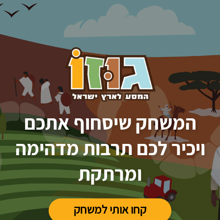
Please
note:
This
website
includes
an
accessibility
system.
המשחק שיסחוף אתכם
ויכיר לכם תרבות מדהימה
ומרתקת
קחו אותי למשחק