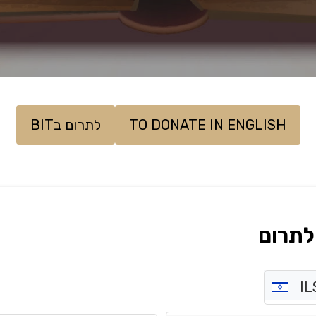
לתרום בBIT
TO DONATE IN ENGLISH