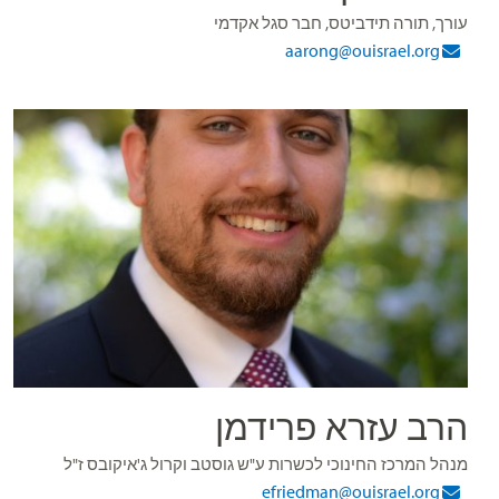
עורך, תורה תידביטס, חבר סגל אקדמי
aarong@ouisrael.org
הרב עזרא פרידמן
מנהל המרכז החינוכי לכשרות ע"ש גוסטב וקרול ג'איקובס ז"ל
efriedman@ouisrael.org