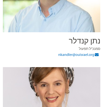
נתן קנדלר
סמנכ"ל תפעול
nkandler@ouisrael.org