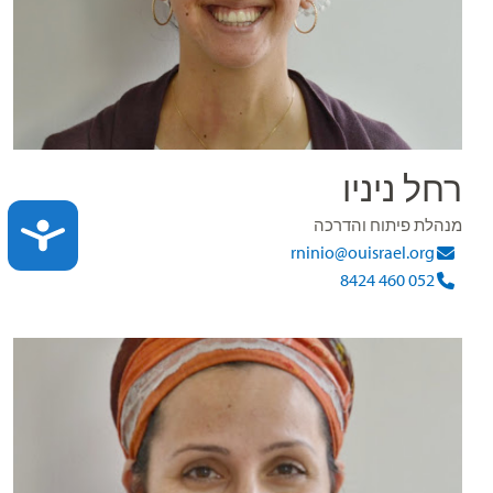
רחל ניניו
מנהלת פיתוח והדרכה
ACCESSIBILITY
rninio@ouisrael.org
052 460 8424