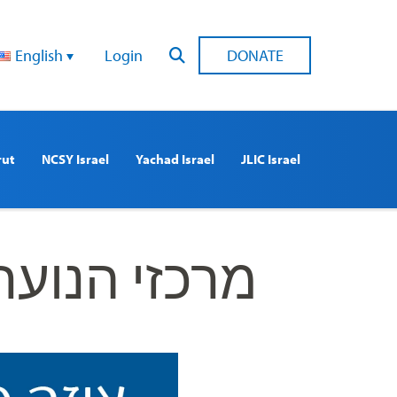
English
Login
DONATE
rut
NCSY Israel
Yachad Israel
JLIC Israel
מרכזי הנוער