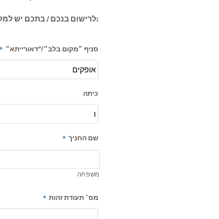
לרישום בנכם / בתכם יש למלא את הפרטים הבאים:
*
סניף ״מקום בלב״/“דאורייתא״
כיתה
*
שם החניך
משפחה
*
מס׳ תעודת זהות