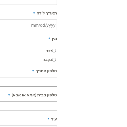
*
תאריך לידה
MM
slash
DD
*
מין
slash
YYYY
זכר
נקבה
*
טלפון החניך
*
טלפון בבית (אמא או אבא)
*
עיר