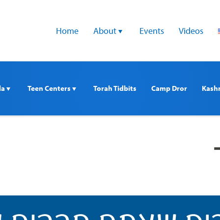
Home
About 
Events
Videos
a 
Teen Centers 
Torah Tidbits
Camp Dror
Kash